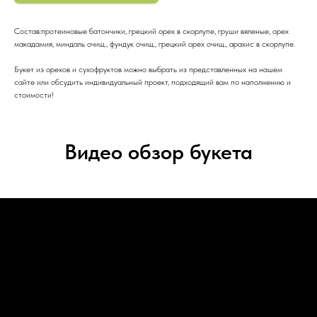
Состав:протеиновые батончики, грецкий орех в скорлупе, груши вяленые, орех
макадамия, миндаль очищ., фундук очищ., грецкий орех очищ., арахис в скорлупе.
Букет из орехов и сухофруктов можно выбрать из представленных на нашем
сайте или обсудить индивидуальный проект, подходящий вам по наполнению и
стоимости!
Видео обзор букета