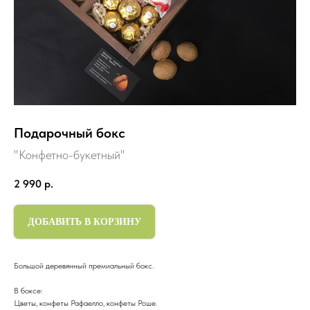
Подарочный бокс
"Конфетно-букетный"
2 990
р.
ДОБАВИТЬ В КОРЗИНУ
Большой деревянный премиальный бокс.
В боксе:
Цветы, конфеты Рафаелло, конфеты Роше.