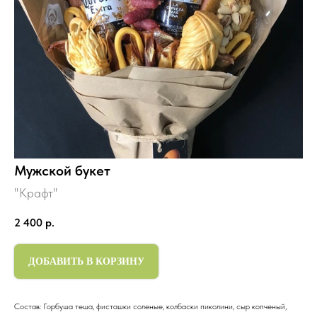
Мужской букет
"Крафт"
2 400
р.
ДОБАВИТЬ В КОРЗИНУ
Состав: Горбуша теша, фисташки соленые, колбаски пиколини, сыр копченый,