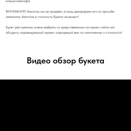
кольца кальмара.
ВНИМАНИЕ! Алкоголь мы не продаём, а лишь декорируем его по просьбе
заказчика. Алкоголь в стоимость букета не входит!
Букет для мужчины можно выбрать из представленных на нашем сайте или
обсудить индивидуальный проект, подходящий вам по наполнению и стоимости!
Видео обзор букета