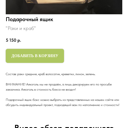
Подарочный ящик
"Раки и краб"
5 150
р.
ДОБАВИТЬ В КОРЗИНУ
Состав: раки средние, краб волосатик, креветки, лимон, зелень.
ВНИМАНИЕ! Алкоголь мы не продаём, а лишь декорируем его по просьбе
заказчика. Алкоголь в стоимость бокса не входит!
Подарочный ящик-бокс можно выбрать из представленных на нашем сайте или
обсудить индивидуальный проект, подходящий вам по наполнению и стоимости!
Видео обзор подарочного